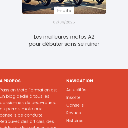
Insolite
02/04/2025
Les meilleures motos A2
pour débuter sans se ruiner
A PROPOS
NAVIGATION
Actualités
Passion Moto Formation est
un blog dédié à tous les
Insolite
passionnés de deux-roues,
Conseils
du permis moto aux
Revues
conseils de conduite.
Histoires
Retrouvez des articles, des
guides et des astuces pour