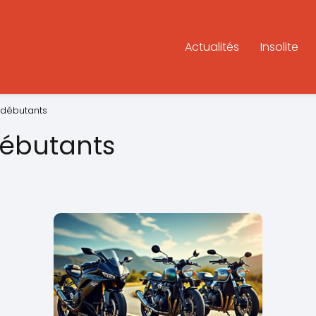
Actualités
Insolite
 débutants
ébutants