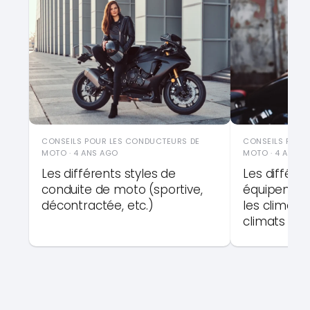
CONSEILS POUR LES CONDUCTEURS DE
CONSEILS POUR
MOTO · 4 ANS AGO
MOTO · 4 ANS 
Les différents styles de
Les différe
conduite de moto (sportive,
équipemen
décontractée, etc.)
les climats
climats froi