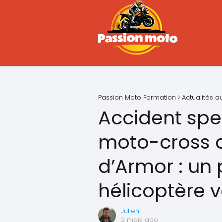
Passion Moto Formation
Actualités 
Accident spe
moto-cross d
d’Armor : un 
hélicoptère ve
Julien
2 mois ago