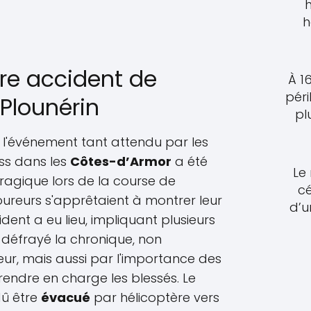
h
re accident de
À 1
péri
Plounérin
pl
 l'événement tant attendu par les
ss dans les
Côtes-d’Armor
a été
Le
ragique lors de la course de
c
coureurs s'apprêtaient à montrer leur
d’u
cident a eu lieu, impliquant plusieurs
 défrayé la chronique, non
r, mais aussi par l'importance des
rendre en charge les blessés. Le
dû être
évacué
par hélicoptère vers