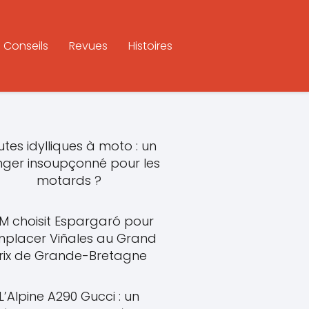
Conseils
Revues
Histoires
tes idylliques à moto : un
ger insoupçonné pour les
motards ?
M choisit Espargaró pour
mplacer Viñales au Grand
rix de Grande-Bretagne
L’Alpine A290 Gucci : un