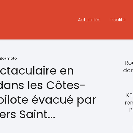
Actualités
Insolite
auto/moto
Rou
ctaculaire en
dan
ans les Côtes-
KT
pilote évacué par
re
P
rs Saint...