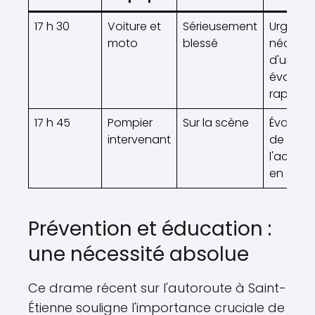
17 h 30
Voiture et
Sérieusement
Urgent,
moto
blessé
nécessi
d'une
évacuat
rapide
17 h 45
Pompier
Sur la scène
Évaluati
intervenant
de
l'accide
en cour
Prévention et éducation :
une nécessité absolue
Ce drame récent sur l'autoroute à Saint-
Étienne souligne l'importance cruciale de