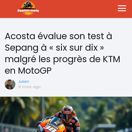
Acosta évalue son test à
Sepang à « six sur dix »
malgré les progrès de KTM
en MotoGP
Julien
6 mois ago