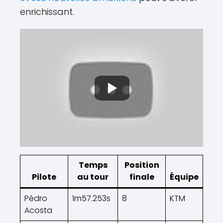
enrichissant.
Temps
Position
Pilote
au tour
finale
Équipe
Pédro
1m57.253s
8
KTM
Acosta