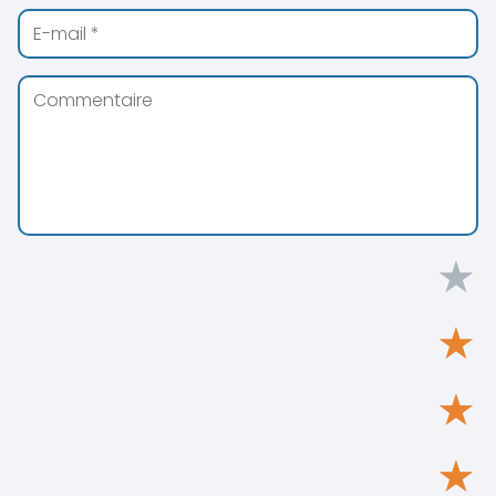
★
★
★
★