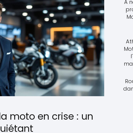
À n
pr
Mo
At
Mot
l
mat
Rou
dan
a moto en crise : un
uiétant