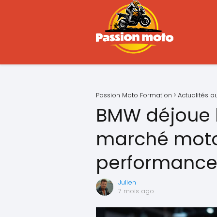
Passion Moto Formation
Actualités 
BMW déjoue l
marché moto
performance
Julien
7 mois ago