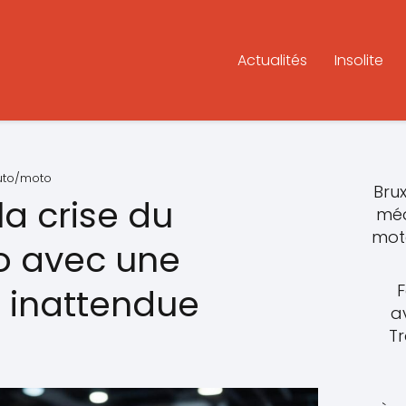
Actualités
Insolite
auto/moto
Brux
a crise du
méd
moto
 avec une
F
 inattendue
a
T