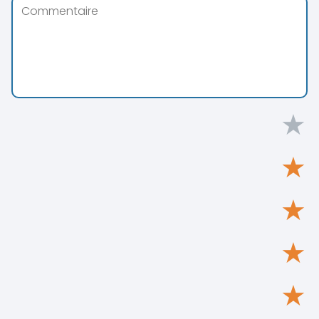
★
★
★
★
★