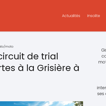
Actualités
Insolite
auto/moto
Gi
rcuit de trial
c
mot
tes à la Grisière à
inte
ses