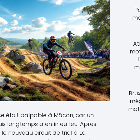
P
mo
At
mot
l
m
Brux
méd
moto
ce était palpable à Mâcon, car un
 longtemps a enfin eu lieu. Après
le nouveau circuit de trial à La