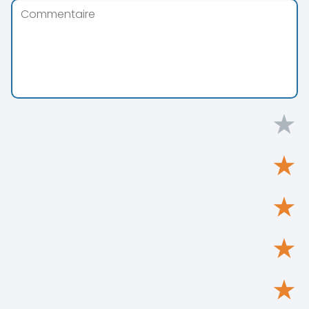
★
★
★
★
★