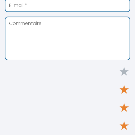
★
★
★
★