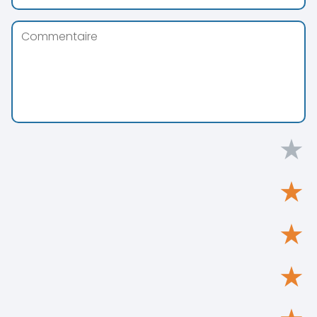
★
★
★
★