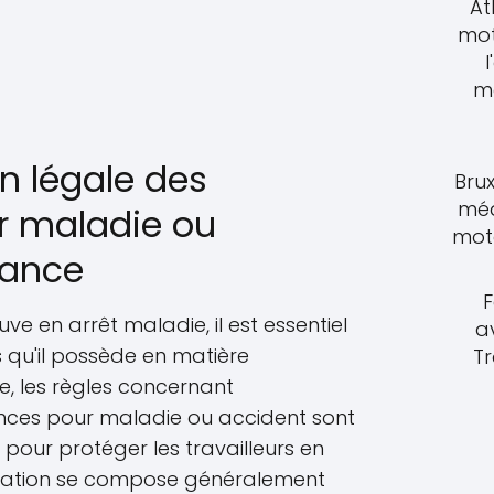
At
mot
l
m
n légale des
Brux
méd
r maladie ou
moto
rance
F
uve en arrêt maladie, il est essentiel
a
 qu'il possède en matière
T
e, les règles concernant
ences pour maladie ou accident sont
s pour protéger les travailleurs en
isation se compose généralement