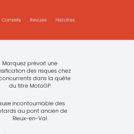
Conseils
Revues
Histoires
Marquez prévoit une
nsification des risques chez
 concurrents dans la quête
du titre MotoGP
ause incontournable des
tards au pont ancien de
Rieux-en-Val