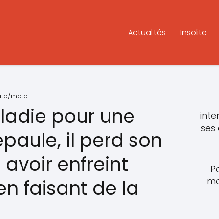
Actualités
Insolite
auto/moto
ladie pour une
inte
ses
épaule, il perd son
avoir enfreint
P
mo
 en faisant de la