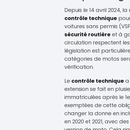
Depuis le 14 avril 2024, 
contrôle technique
pour
voitures sans permis (VSP)
sécurité routière
et à ga
circulation respectent le
législation est particuli
catégories de motos ser
vérification.
Le
contrôle technique
a 
extension se fait en plus
immatriculées après le 1er
exemptées de cette oblig
changer la donne en incl
en 2020 et 2021, avec de
version de moto. Cela sig