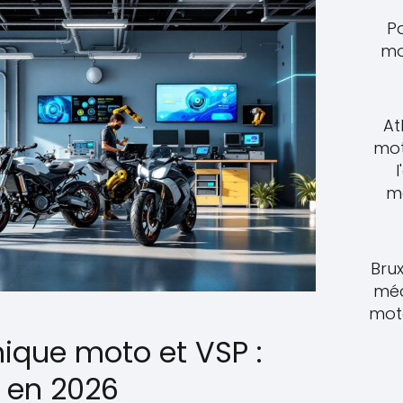
P
mo
At
mot
l
m
Brux
méd
moto
nique moto et VSP :
 en 2026