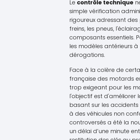
Le
contrôle technique
ne
simple vérification admini
rigoureux adressant des p
freins, les pneus, l'éclai
composants essentiels. Pa
les modèles antérieurs à
dérogations.
Face à la colère de cer
française des motards en 
trop exigeant pour les mo
l'objectif est d'améliorer 
basant sur les accidents 
à des véhicules non confo
controversés a été la nouv
un délai d’une minute entre
restitution des clés au pr