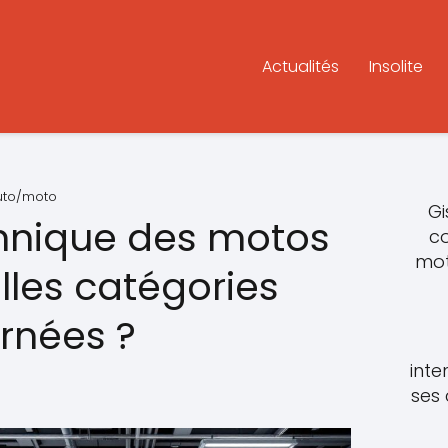
Actualités
Insolite
auto/moto
Gi
hnique des motos
c
mot
lles catégories
rnées ?
inte
ses