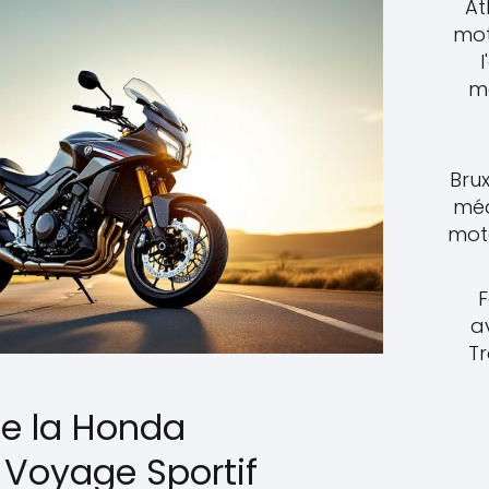
At
mot
l
m
Brux
méd
moto
F
a
T
de la Honda
 Voyage Sportif