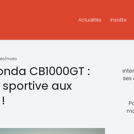
Actualités
Insolite
auto/moto
Honda CB1000GT :
inte
ses
 sportive aux
!
P
mo