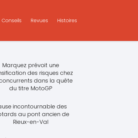
Conseils
Revues
Histoires
Marquez prévoit une
nsification des risques chez
 concurrents dans la quête
du titre MotoGP
ause incontournable des
tards au pont ancien de
Rieux-en-Val