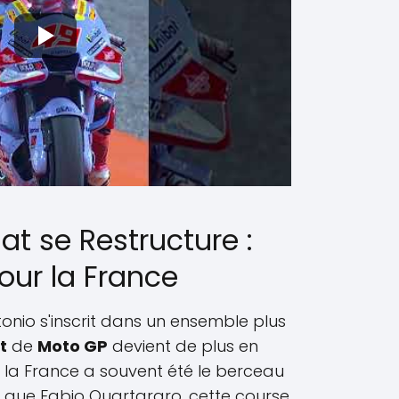
t se Restructure :
our la France
tonio s'inscrit dans un ensemble plus
t
de
Moto GP
devient de plus en
e la France a souvent été le berceau
ls que Fabio Quartararo, cette course