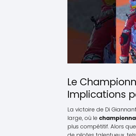
Le Championna
Implications p
La victoire de Di Giannan
large, où le
championna
plus compétitif. Alors qu
de pilotes talentueux, te