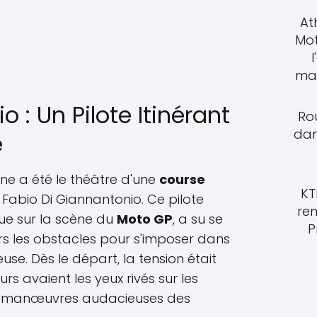
At
Mot
l
mat
 : Un Pilote Itinérant
Rou
dan
e
ne a été le théâtre d'une
course
KT
abio Di Giannantonio. Ce pilote
re
que sur la scène du
Moto GP
, a su se
P
rs les obstacles pour s'imposer dans
se. Dès le départ, la tension était
rs avaient les yeux rivés sur les
es manœuvres audacieuses des