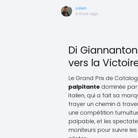
Julien
3 mois ago
Di Giannantonio
vers la Victoir
Le Grand Prix de Catalog
palpitante
dominée par F
italien, qui a fait sa mar
frayer un chemin à trave
une compétition tumultueu
palpable, et les spectateu
moniteurs pour suivre l