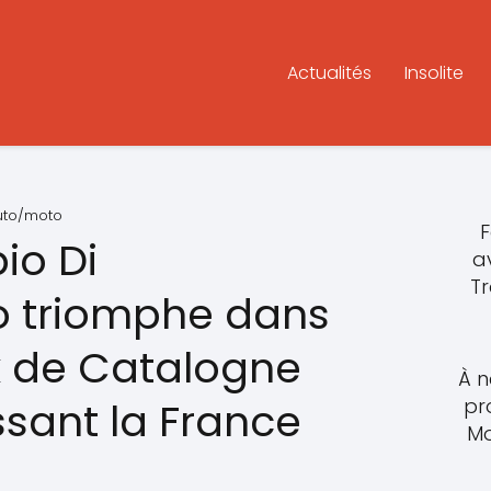
Actualités
Insolite
auto/moto
F
io Di
a
T
o triomphe dans
x de Catalogne
À n
pr
issant la France
Mo