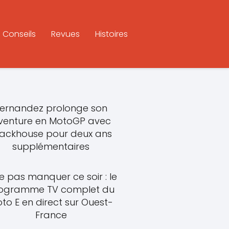
Conseils
Revues
Histoires
ernandez prolonge son
venture en MotoGP avec
rackhouse pour deux ans
supplémentaires
e pas manquer ce soir : le
ogramme TV complet du
to E en direct sur Ouest-
France