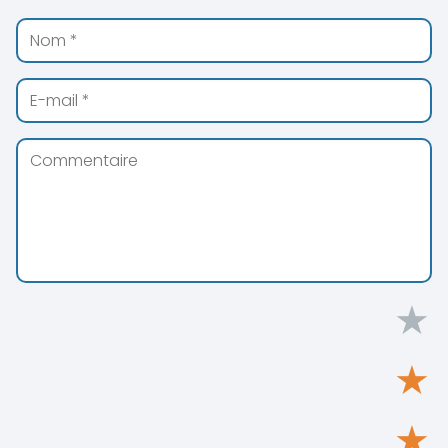
★
★
★