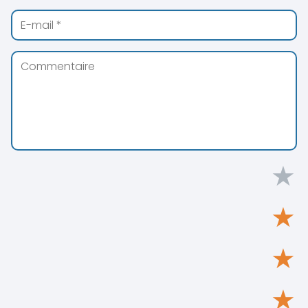
★
★
★
★