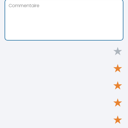
★
★
★
★
★