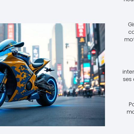
Gi
c
mot
inte
ses
P
mo