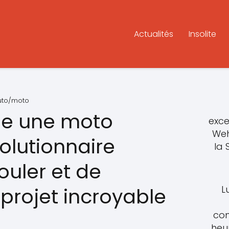
Actualités
Insolite
auto/moto
le une moto
exce
Weh
lutionnaire
la
ouler et de
L
projet incroyable
con
heu