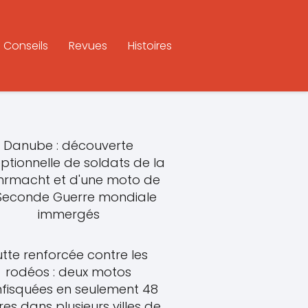
Conseils
Revues
Histoires
Danube : découverte
ptionnelle de soldats de la
rmacht et d'une moto de
 Seconde Guerre mondiale
immergés
utte renforcée contre les
rodéos : deux motos
fisquées en seulement 48
res dans plusieurs villes de