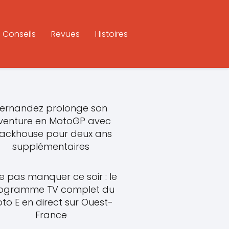
Conseils
Revues
Histoires
ernandez prolonge son
venture en MotoGP avec
rackhouse pour deux ans
supplémentaires
e pas manquer ce soir : le
ogramme TV complet du
to E en direct sur Ouest-
France