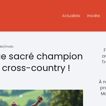
Actualités
Insolite
auto/moto
F
ue sacré champion
a
T
 cross-country !
À n
pr
Mo