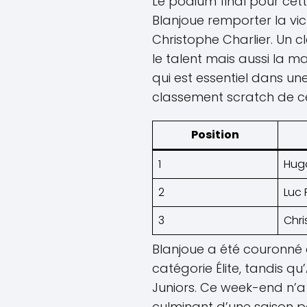
Le podium final pour cet
Blanjoue remporter la vict
Christophe Charlier. Un c
le talent mais aussi la ma
qui est essentiel dans un
classement scratch de ce
Position
1
Hug
2
Luc 
3
Chri
Blanjoue a été couronné
catégorie Élite, tandis qu
Juniors. Ce week-end n’a
culminant d’une saison pa