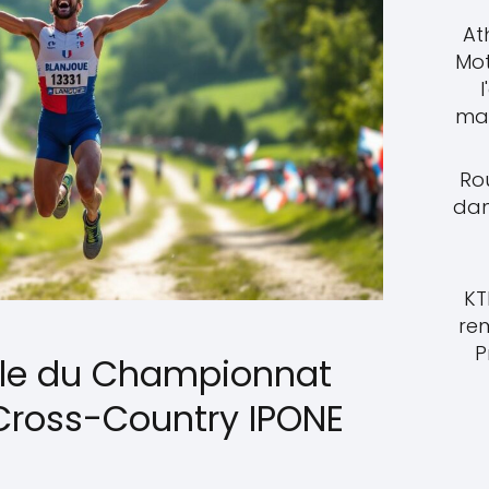
At
Mot
l
mat
Rou
dan
KT
re
P
ale du Championnat
Cross-Country IPONE