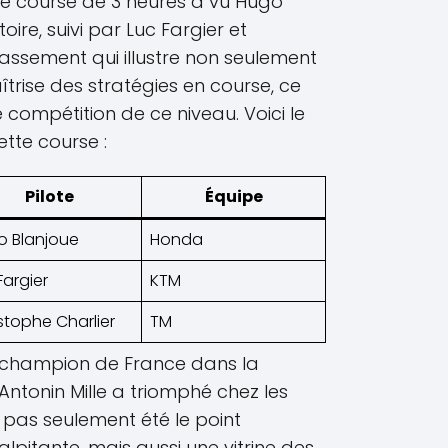
te course de 3 heures a vu Hugo
oire, suivi par Luc Fargier et
lassement qui illustre non seulement
îtrise des stratégies en course, ce
e compétition de ce niveau. Voici le
tte course :
Pilote
Équipe
o Blanjoue
Honda
Fargier
KTM
stophe Charlier
TM
 champion de France dans la
’Antonin Mille a triomphé chez les
 pas seulement été le point
lpitante, mais aussi une vitrine des