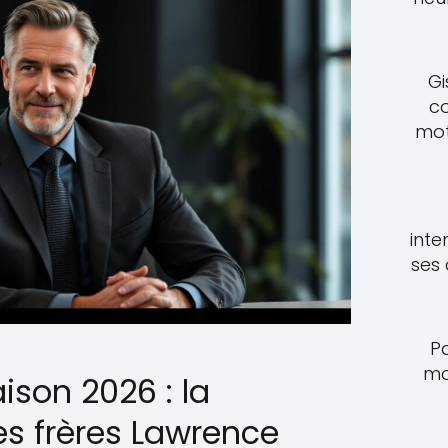
Gi
c
mot
inte
ses
P
mo
aison 2026 : la
es frères Lawrence