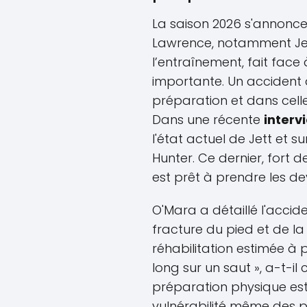
La saison 2026 s'annonce 
Lawrence, notamment Jet
l’entraînement, fait fac
importante. Un accident q
préparation et dans celle
Dans une récente
interv
l'état actuel de Jett et s
Hunter. Ce dernier, fort
est prêt à prendre les d
O'Mara a détaillé l'accid
fracture du pied et de la
réhabilitation estimée à p
long sur un saut », a-t-i
préparation physique est
vulnérabilité même des pi