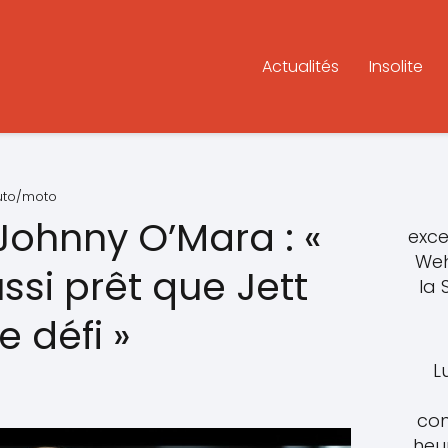
Actualités
Insolite
auto/moto
Johnny O’Mara : «
exce
Weh
ssi prêt que Jett
la
e défi »
L
con
heu