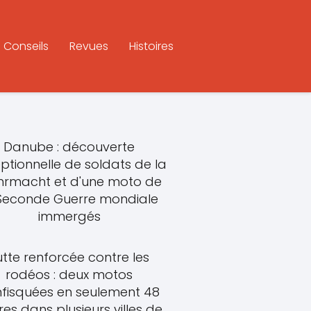
Conseils
Revues
Histoires
Danube : découverte
ptionnelle de soldats de la
rmacht et d'une moto de
 Seconde Guerre mondiale
immergés
utte renforcée contre les
rodéos : deux motos
fisquées en seulement 48
res dans plusieurs villes de