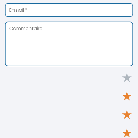
★
★
★
★