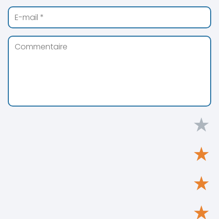
★
★
★
★