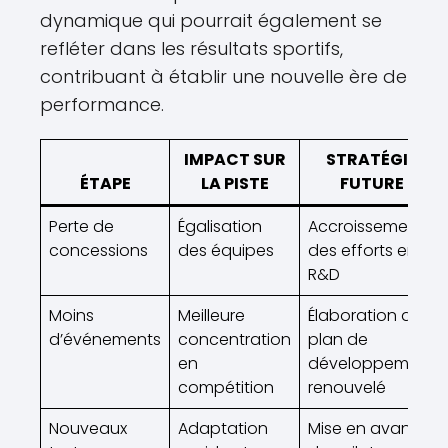
dynamique qui pourrait également se
refléter dans les résultats sportifs,
contribuant à établir une nouvelle ère de
performance.
IMPACT SUR
STRATÉGIE
ÉTAPE
LA PISTE
FUTURE
Perte de
Égalisation
Accroissement
concessions
des équipes
des efforts en
R&D
Moins
Meilleure
Élaboration d’un
d’événements
concentration
plan de
en
développement
compétition
renouvelé
Nouveaux
Adaptation
Mise en avant