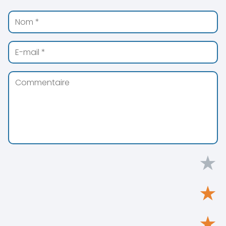
★
★
★