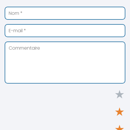
★
★
★