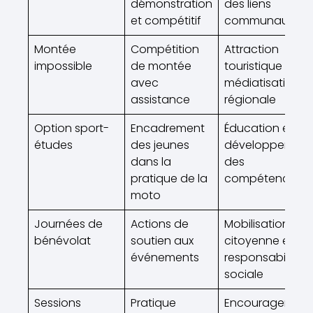
démonstration
des liens
et compétitif
communautaire
Montée
Compétition
Attraction
impossible
de montée
touristique et
avec
médiatisation
assistance
régionale
Option sport-
Encadrement
Éducation et
études
des jeunes
développement
dans la
des
pratique de la
compétences
moto
Journées de
Actions de
Mobilisation
bénévolat
soutien aux
citoyenne et
événements
responsabilité
sociale
Sessions
Pratique
Encouragement