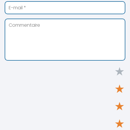
★
★
★
★