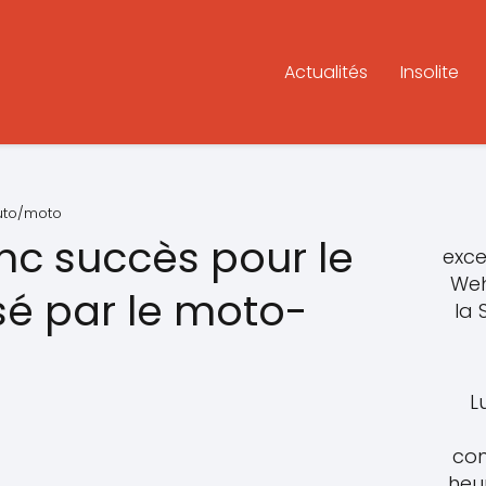
Actualités
Insolite
auto/moto
ranc succès pour le
exce
Weh
sé par le moto-
la
L
con
heu