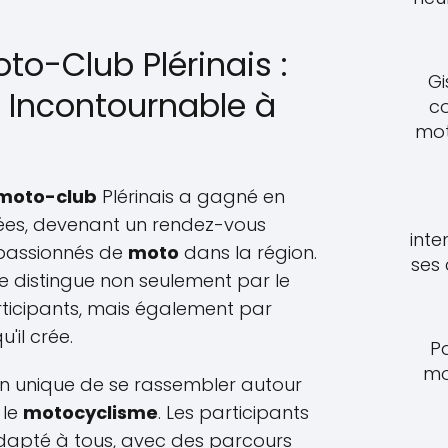
oto-Club Plérinais :
Gi
Incontournable à
c
mot
moto-club
Plérinais a gagné en
nées, devenant un rendez-vous
inte
 passionnés de
moto
dans la région.
ses
e distingue non seulement par le
icipants, mais également par
'il crée.
P
mo
on unique de se rassembler autour
 le
motocyclisme
. Les participants
 adapté à tous, avec des parcours