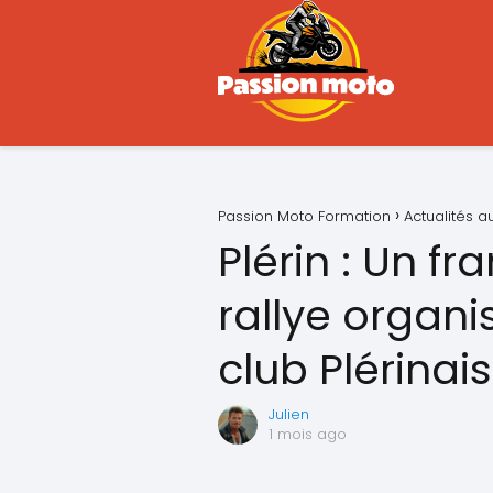
Passion Moto Formation
Actualités 
Plérin : Un f
rallye organi
club Plérinais
Julien
1 mois ago