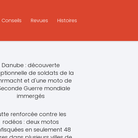
Conseils
Revues
Histoires
Danube : découverte
ptionnelle de soldats de la
rmacht et d'une moto de
 Seconde Guerre mondiale
immergés
utte renforcée contre les
rodéos : deux motos
fisquées en seulement 48
res dans plusieurs villes de