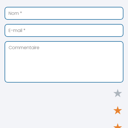
★
★
★