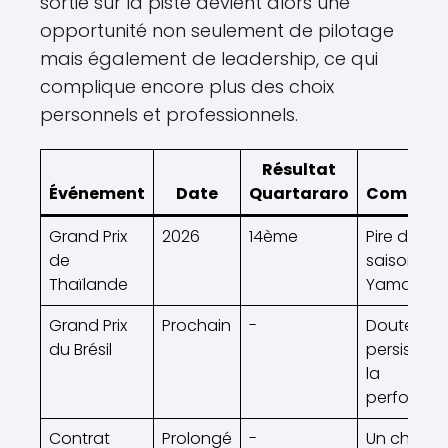
sortie sur la piste devient alors une
opportunité non seulement de pilotage
mais également de leadership, ce qui
complique encore plus des choix
personnels et professionnels.
Résultat
Événement
Date
Quartararo
Comment
Grand Prix
2026
14ème
Pire début
de
saison po
Thaïlande
Yamaha
Grand Prix
Prochain
-
Doutes
du Brésil
persistant
la
performa
Contrat
Prolongé
-
Un choix