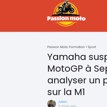
Passion Moto Formation
Sport
Yamaha susp
MotoGP à Se
analyser un
sur la M1
Julien
6 mois ago