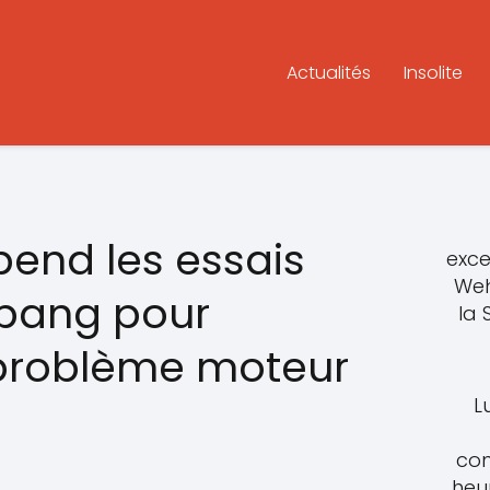
Actualités
Insolite
end les essais
exce
Weh
pang pour
la
 problème moteur
L
con
heu