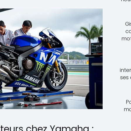
Gi
c
mot
inte
ses
P
mo
teurs chez Yamaha :