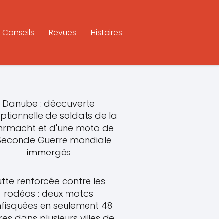
Conseils
Revues
Histoires
Danube : découverte
ptionnelle de soldats de la
rmacht et d'une moto de
 Seconde Guerre mondiale
immergés
utte renforcée contre les
rodéos : deux motos
fisquées en seulement 48
res dans plusieurs villes de