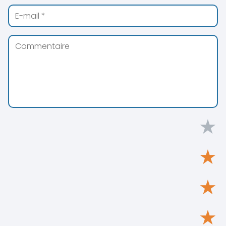
★
★
★
★