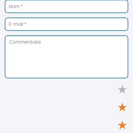
★
★
★