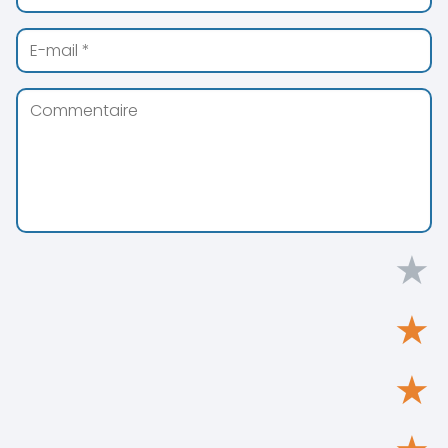
★
★
★