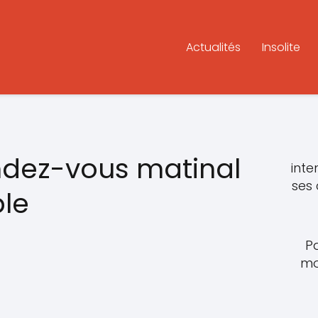
Actualités
Insolite
endez-vous matinal
inte
ses
le
P
mo