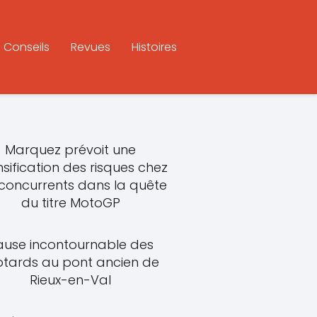
Conseils
Revues
Histoires
Marquez prévoit une
nsification des risques chez
 concurrents dans la quête
du titre MotoGP
ause incontournable des
tards au pont ancien de
Rieux-en-Val