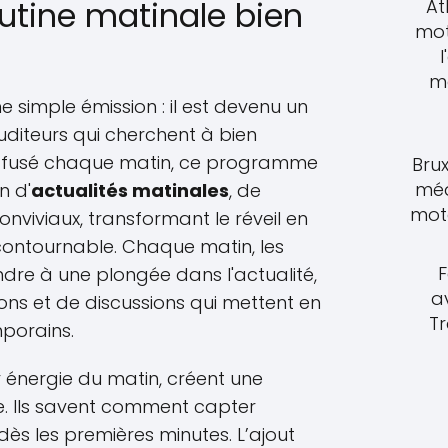
outine matinale bien
At
mot
l
m
e simple émission : il est devenu un
auditeurs qui cherchent à bien
Diffusé chaque matin, ce programme
Brux
méd
n d'
actualités matinales
, de
moto
viviaux, transformant le réveil en
contournable. Chaque matin, les
F
ndre à une plongée dans l'actualité,
a
ns et de discussions qui mettent en
T
mporains.
r énergie du matin, créent une
 Ils savent comment capter
dès les premières minutes. L’ajout