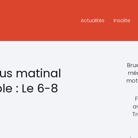
Actualités
Insolite
Brux
us matinal
méd
moto
e : Le 6-8
F
a
T