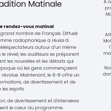
radition Matinale
À n
pr
Mo
le rendez-vous matinal
grand nombre de Français. Diffusé
At
amme radiophonique a réussi à
Mot
l
 téléspectateurs autour d'un même
mat
e réveil, les auditeurs se préparent
t les nouvelles et les débats qui
Rou
L'époque où les gens commençaient
dan
t révolue. Maintenant, le 6-8 offre un
rmations, de divertissement et de
les esprits.
n, de divertissement et d'interviews
ituent le cœur du programme.