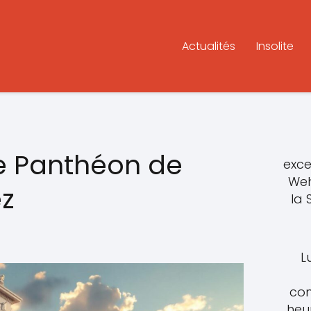
Actualités
Insolite
Le Panthéon de
exce
Weh
z
la
L
con
heu