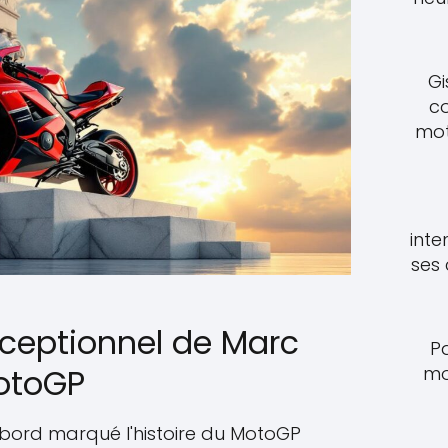
Gi
c
mot
inte
ses
xceptionnel de Marc
P
otoGP
mo
bord marqué l'histoire du MotoGP