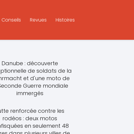
Conseils
Revues
Histoires
Danube : découverte
ptionnelle de soldats de la
rmacht et d'une moto de
 Seconde Guerre mondiale
immergés
utte renforcée contre les
rodéos : deux motos
fisquées en seulement 48
res dans plusieurs villes de