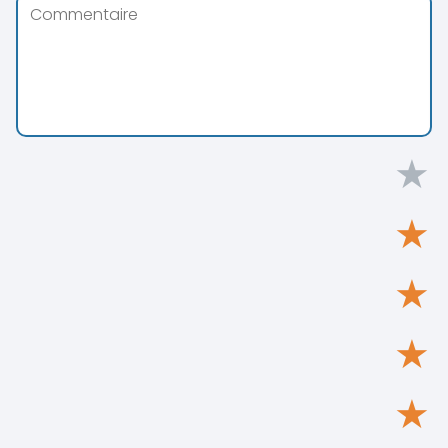
★
★
★
★
★