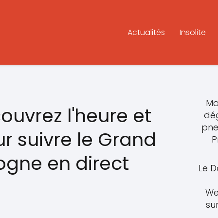
Actualités
Insolite
Ma
ouvrez l'heure et
dég
pne
r suivre le Grand
P
ogne en direct
Le D
We
su