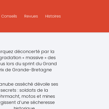
Conseils
Revues
Histoires
rquez déconcerté par la
radation « massive » des
us lors du sprint du Grand
rix de Grande-Bretagne
anube asséché dévoile ses
secrets : soldats de la
hrmacht, motos et mines
rgissent d’une sécheresse
historique