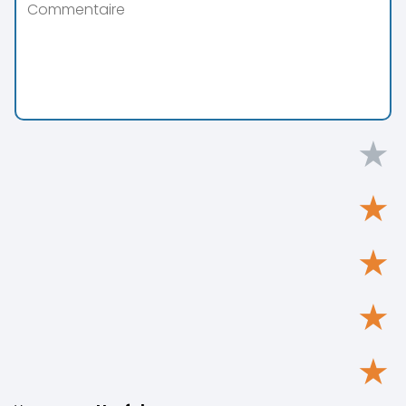
★
★
★
★
★