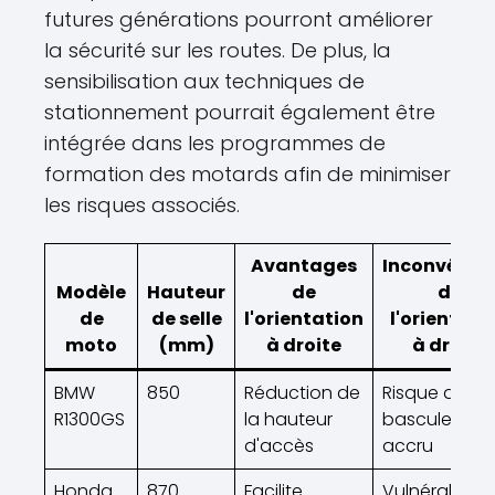
futures générations pourront améliorer
la sécurité sur les routes. De plus, la
sensibilisation aux techniques de
stationnement pourrait également être
intégrée dans les programmes de
formation des motards afin de minimiser
les risques associés.
Avantages
Inconvénie
Modèle
Hauteur
de
de
de
de selle
l'orientation
l'orientati
moto
(mm)
à droite
à droite
BMW
850
Réduction de
Risque de
R1300GS
la hauteur
basculemen
d'accès
accru
Honda
870
Facilite
Vulnérabilité