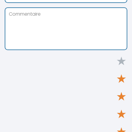
★
★
★
★
★