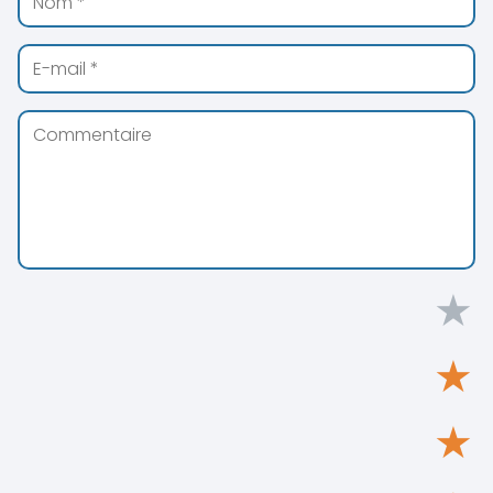
★
★
★