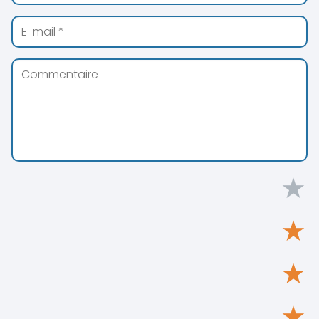
★
★
★
★