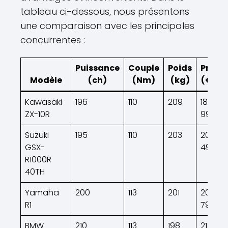
tableau ci-dessous, nous présentons
une comparaison avec les principales
concurrentes :
Puissance
Couple
Poids
Prix
Modèle
(ch)
(Nm)
(kg)
(€)
Kawasaki
196
110
209
18
ZX-10R
999
Suzuki
195
110
203
20
GSX-
499
R1000R
40TH
Yamaha
200
113
201
20
R1
799
BMW
210
113
198
21