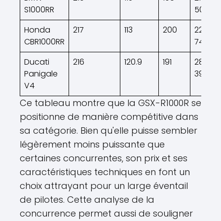
S1000RR
500
Honda
217
113
200
22
CBR1000RR
749
Ducati
216
120.9
191
28
Panigale
390
V4
Ce tableau montre que la GSX-R1000R se
positionne de manière compétitive dans
sa catégorie. Bien qu'elle puisse sembler
légèrement moins puissante que
certaines concurrentes, son prix et ses
caractéristiques techniques en font un
choix attrayant pour un large éventail
de pilotes. Cette analyse de la
concurrence permet aussi de souligner