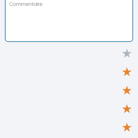
★
★
★
★
★