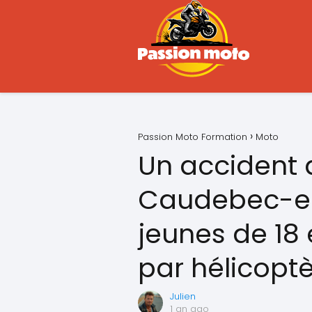
Passion Moto Formation
Moto
Un accident
Caudebec-en
jeunes de 18
par hélicoptè
Julien
1 an ago