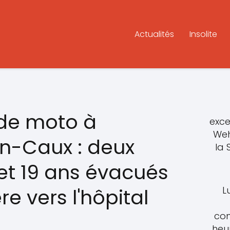
Actualités
Insolite
 de moto à
exce
Weh
-Caux : deux
la
 et 19 ans évacués
L
re vers l'hôpital
con
heu