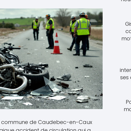
Gi
c
mot
inte
ses
P
mo
, la commune de Caudebec-en-Caux
gique accident de circulation qui a