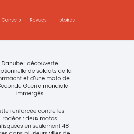
Conseils
Revues
Histoires
Danube : découverte
ptionnelle de soldats de la
rmacht et d'une moto de
 Seconde Guerre mondiale
immergés
utte renforcée contre les
rodéos : deux motos
fisquées en seulement 48
res dans plusieurs villes de