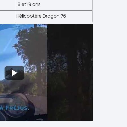
18 et 19 ans
Hélicoptère Dragon 76