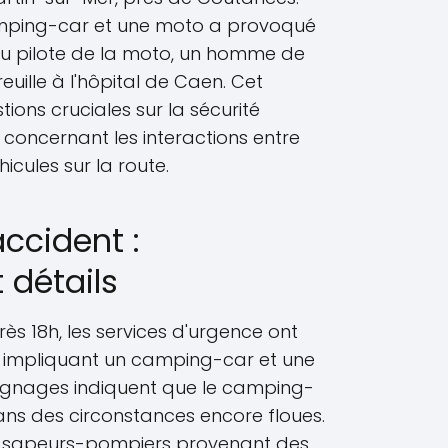
camping-car et une moto a provoqué
au pilote de la moto, un homme de
reuille à l'hôpital de Caen. Cet
ions cruciales sur la sécurité
t concernant les interactions entre
hicules sur la route.
accident :
 détails
près 18h, les services d'urgence ont
t impliquant un camping-car et une
ignages indiquent que le camping-
ns des circonstances encore floues.
 13 sapeurs-pompiers provenant des