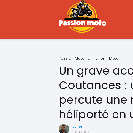
Passion Moto Formation
Moto
Un grave acc
Coutances :
percute une m
héliporté en
Julien
1 an ago