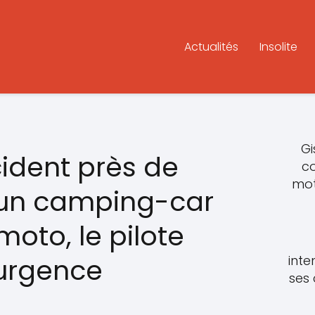
Actualités
Insolite
Gi
ident près de
c
mot
 un camping-car
oto, le pilote
inte
 urgence
ses