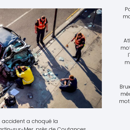
P
mo
At
mot
l
m
Brux
méd
moto
ave accident a choqué la
in-sur-Mer, près de Coutances.