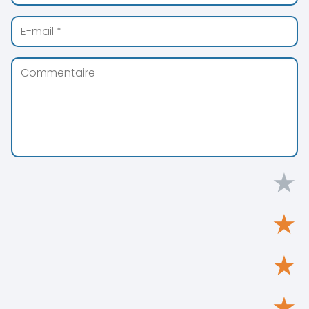
★
★
★
★